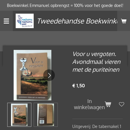
Boekwinkel Emmanuel opbrengst = 100% voor het goede doel!
Ga
direct
Tweedehandse Boekwinkel
naar
de
hoofdinhoud
Voor u vergoten.
Avondmaal vieren
met de puriteinen
€ 1,50
In
winkelwagen
Uitgeverij: De tabernakel 1