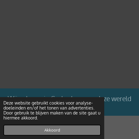
Wij geloven in Gods plan voor deze wereld
Deze website gebruikt cookies voor analyse-
doeleinden en/of het tonen van advertenties.
Powered by
JouwWeb
Door gebruik te blijven maken van de site gaat u
hiermee akkoord.
Akkoord