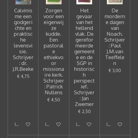
Calvinis
Zorgen
Het
De
me een
voor een
gevaar
mordern
godgeri
eigenwij
van het
e dagen
chte en
ze
hellend
van
praktisc
kudde.
vlak. De
Noach.
he
Een
gerefor
Schrijver
levensvi
pastoral
meerde
: Paul
sie.
e
gemeent
J.M.van
Schrijver
ethiekvo
e en de
Teeffele
: dr.
or
SGP in
n
J.R.Beeke
missiona
historisc
€ 3,00
ire kerk.
h
€ 4,75
Schrijver
perspect
: Patrick
ief.
Nullens
Schrijver
: Jan
€ 4,50
Zwemer
€ 2,50
In winkelwagen
In winkelwagen
In winkelwagen
In winkelwagen