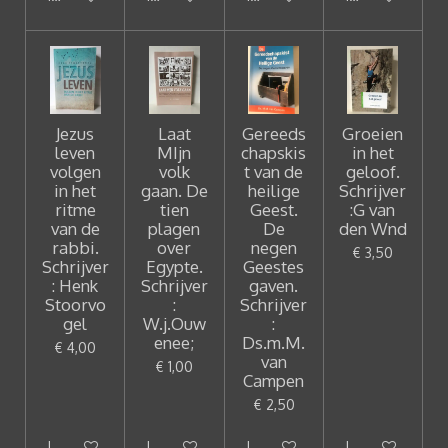
Jezus
Laat
Gereeds
Groeien
leven
MIjn
chapskis
in het
volgen
volk
t van de
geloof.
in het
gaan. De
heilige
Schrijver
ritme
tien
Geest.
:G van
van de
plagen
De
den Wnd
rabbi.
over
negen
€ 3,50
Schrijver
Egypte.
Geestes
: Henk
Schrijver
gaven.
Stoorvo
:
Schrijver
gel
W.j.Ouw
:
enee;
Ds.m.M.
€ 4,00
van
€ 1,00
Campen
€ 2,50
In winkelwagen
In winkelwagen
In winkelwagen
In winkelwagen