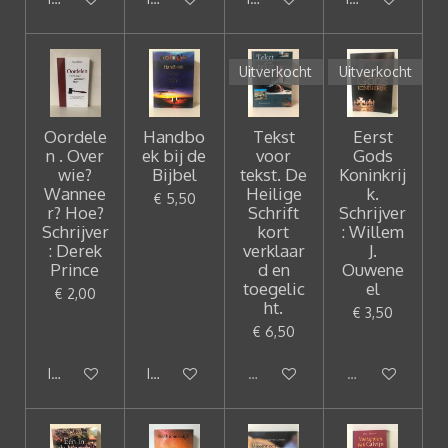
Uitverkocht
Uitverkocht
Oordele
Handbo
Tekst
Eerst
n . Over
ek bij de
voor
Gods
wie?
Bijbel
tekst. De
Koninkrij
Wannee
Heilige
k.
€ 5,50
r? Hoe?
Schrift
Schrijver
Schrijver
kort
: Willem
: Derek
verklaar
J.
Prince
d en
Ouwene
toegelic
el
€ 2,00
ht.
€ 3,50
€ 6,50
In winkelwagen
In winkelwagen
Uitverkocht
Uitverkocht