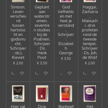
Simson.
Geplant
God
Haggai,
Leven
aan
liefhebb
Zacharia
verscheu
waterstr
en met
,
rd
omen.
heel je
Maleach
tussen
zeventie
verstand
i. drie
hartstoc
n studies
.
profeten
ht en
bij de
Schrijver
rond de
godsvru
Psalmen.
:
tweede
cht.
Schrijver
Elizabet
tempel.
Schrijver
: Ds.
h
Schrijver
: ds.L
Henk
George
: Ds. Joh.
Kieviet
Poot
de Wolf
€ 3,50
€ 2,00
€ 5,50
€ 2,00
In winkelwagen
In winkelwagen
Uitverkocht
In winkelwagen
Hier zal
Drie
Bonhoef
Het