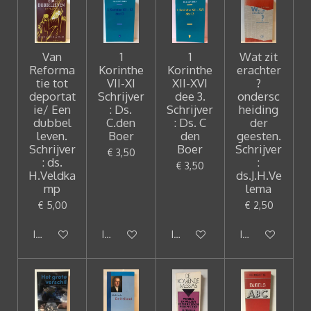
Van
1
1
Wat zit
Reforma
Korinthe
Korinthe
erachter
tie tot
VII-XI
XII-XVI
?
deportat
Schrijver
dee 3.
ondersc
ie/ Een
: Ds.
Schrijver
heiding
dubbel
C.den
: Ds. C
der
leven.
Boer
den
geesten.
Schrijver
Boer
Schrijver
€ 3,50
: ds.
:
€ 3,50
H.Veldka
ds.J.H.Ve
mp
lema
€ 5,00
€ 2,50
In winkelwagen
In winkelwagen
In winkelwagen
In winkelwagen