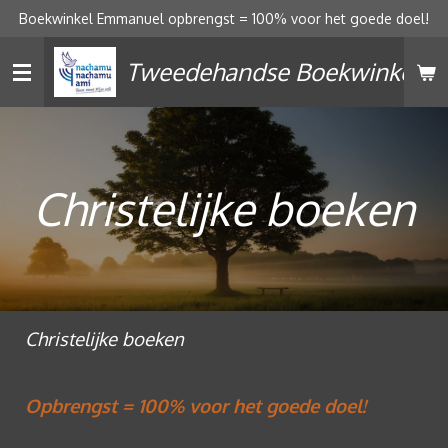
Boekwinkel Emmanuel opbrengst = 100% voor het goede doel!
Ga
direct
Tweedehandse Boekwinkel
naar
de
hoofdinhoud
Christelijke boeken
Christelijke boeken
Opbrengst = 100% voor het goede doel!