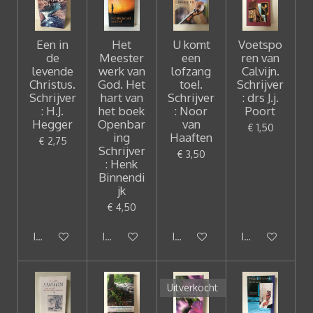
Een in
Het
U komt
Voetspo
de
Meester
een
ren van
levende
werk van
lofzang
Calvijn.
Christus.
God. Het
toe!.
Schrijver
Schrijver
hart van
Schrijver
: drs J.j.
: H.J.
het boek
: Noor
Poort
Hegger
Openbar
van
€ 1,50
ing
Haaften
€ 2,75
Schrijver
€ 3,50
: Henk
Binnendi
jk
€ 4,50
In winkelwagen
In winkelwagen
In winkelwagen
In winkelwagen
Uitverkocht