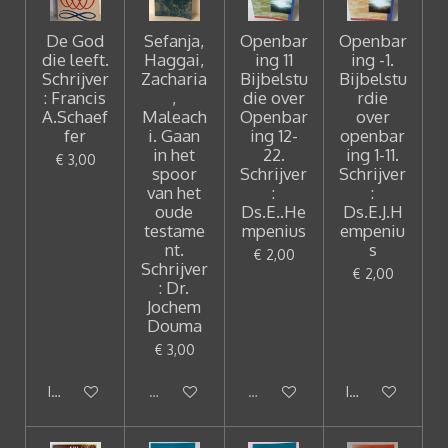
De God
Sefanja,
Openbar
Openbar
die leeft.
Haggai,
ing 11
ing -1.
Schrijver
Zacharia
Bijbelstu
Bijbelstu
: Francis
,
die over
rdie
A.Schaef
Maleach
Openbar
over
fer
i. Gaan
ing 12-
openbar
in het
22.
ing 1-11.
€ 3,00
spoor
Schrijver
Schrijver
van het
:
:
oude
Ds.E..He
Ds.E.J.H
testame
mpenius
empeniu
nt.
s
€ 2,00
Schrijver
€ 2,00
: Dr.
Jochem
Douma
€ 3,00
In winkelwagen
Uitverkocht
Uitverkocht
In winkelwagen