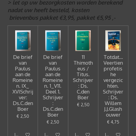
> let op uw bezorgkosten worden berekend
nadat uw heeft besteld, kosten
brievenbus pakket €3,95, pakket €5,95 ,-
De brief
De brief
11
Totdat...
van
van
Thimoth
Veertien
Paulus
Paulus
eus /
profetis
aan de
aan de
Titus.
he
Romeine
Romeine
Schrijver
vergezic
n. IX_
n. 1_V11.
: Ds.
hten.
XVISchrij
Deel 1.
C.den
Schrijver
ver:
Schrijver
Boer
: Ds.
Ds.C.den
:
Willem
€ 2,50
Boer
Ds.C.den
J.J.Glash
Boer
ouwer
€ 2,50
€ 2,50
€ 4,75
In winkelwagen
In winkelwagen
In winkelwagen
In winkelwagen