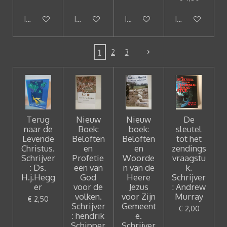
In winkelwagen
In winkelwagen
In winkelwagen
In winkelwagen
1
2
3
Terug
Nieuw
Nieuw
De
naar de
Boek:
boek:
sleutel
Levende
Beloften
Beloften
tot het
Christus.
en
en
zendings
Schrijver
Profetie
Woorde
vraagstu
: Ds.
een van
n van de
k.
H.j.Hegg
God
Heere
Schrijver
er
voor de
Jezus
: Andrew
volken.
voor Zijn
Murray
€ 2,50
Schrijver
Gemeent
€ 2,00
: hendrik
e.
Schipper
Schrijver