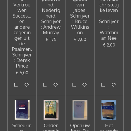
Vertrou
nd.
van
christelij
wen
Nederig
Jabes.
ke leven
Succes...
heid.
Schrijver
.
en
Schrijver
: Bruce
Schrijver
andere
: Andrew
Willkins
:
zegenin
Murray
on
Watchm
gen uit
an Nee
€ 1,75
€ 2,00
de
€ 2,00
Psalmen.
Schrijver
: Derek
Pince
€ 5,00
In winkelwagen
In winkelwagen
In winkelwagen
In winkelwagen
Scheurin
Onder
Open uw
Het
g,
spannin
hart. De
overwin