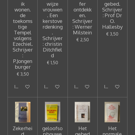
ik
wijze
fer
gebed.
wonen.
vrouwen
ontdekk
Schrijver
de
. Een
en.
: Prof Dr
toekoms
kerstove
Schrijver
O.
tige
rdenking
: Werner
Hallesby
Tempel
.
Milstein
€ 3,50
volgens
Schrijver
€ 2,50
Ezechiel.
: christin
Schrijver
Ditchfiel
:
d
P.Jongen
€ 1,50
burger
€ 3,50
In winkelwagen
In winkelwagen
In winkelwagen
In winkelwagen
Zekerhei
geloofso
Het
Het
d
pbouwe
gebed
normale