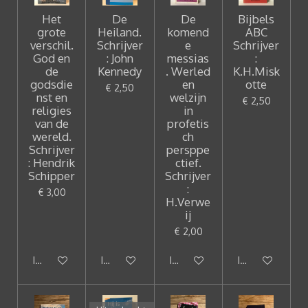
Het
De
De
Bijbels
grote
Heiland.
komend
ABC
verschil.
Schrijver
e
Schrijver
God en
: John
messias
:
de
Kennedy
. Werled
K.H.Misk
godsdie
en
otte
€ 2,50
nst en
welzijn
€ 2,50
religies
in
van de
profetis
wereld.
ch
Schrijver
persppe
: Hendrik
ctief.
Schipper
Schrijver
:
€ 3,00
H.Verwe
ij
€ 2,00
In winkelwagen
In winkelwagen
In winkelwagen
In winkelwagen