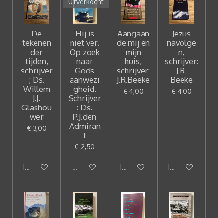
Uitverkocht
De
Hij is
Aangaan
Jezus
tekenen
niet ver.
de mij en
navolge
der
Op zoek
mijn
n,
tijden,
naar
huis,
schrijver:
schrijver
Gods
schrijver:
J.R.
; Ds.
aanwezi
J.R.Beeke
Beeke
Willem
gheid.
€ 4,00
€ 4,00
J.J.
Schrijver
Glashou
: Ds.
wer
P.J.den
Admiran
€ 3,00
t
€ 2,50
In winkelwagen
Uitverkocht
In winkelwagen
In winkelwagen