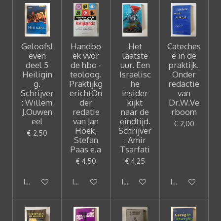
Geloofsl
Handbo
Het
Cateches
even
ek vvor
laatste
e in de
deel 5
de hbo -
uur. Een
praktijk.
Heiligin
teoloog.
Israelisc
Onder
g.
Praktijkg
he
redactie
Schrijver
erichtOn
insider
van
: Willem
der
kijkt
Dr.W.Ve
J.Ouwen
redatie
naar de
rboom
eel
van Jan
eindtijd.
€ 2,00
Hoek,
Schrijver
€ 2,50
Stefan
: Amir
Paas e.a
Tsarfati
€ 4,50
€ 4,25
In winkelwagen
In winkelwagen
In winkelwagen
In winkelwagen