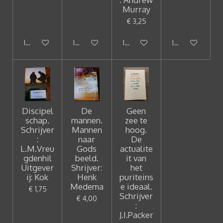
Murray
€ 3,25
In winkelwagen
In winkelwagen
In winkelwagen
In winkelwagen
Discipel
De
Geen
schap.
mannen.
zee te
Schrijver
Mannen
hoog.
:
naar
De
L.M.Vreu
Gods
actualite
gdenhil
beeld.
it van
Uitgever
Shrijver:
het
ij: Kok
Henk
puriteins
Medema
e ideaal.
€ 1,75
Schrijver
€ 4,00
:
J.I.Packer