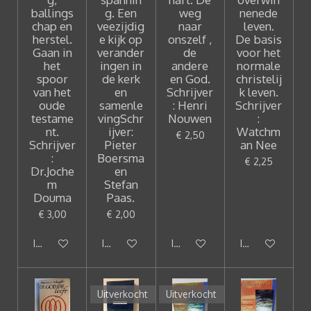
ballings
g. Een
weg
nenede
chap en
veezijdig
naar
leven.
herstel.
e kijk op
onszelf ,
De basis
Gaan in
verander
de
voor het
het
ingen in
andere
normale
spoor
de kerk
en God.
christelij
van het
en
Schrijver
k leven.
oude
samenle
: Henri
Schrijver
testame
vingSchr
Nouwen
:
nt.
ijver:
Watchm
€ 2,50
Schrijver
Pieter
an Nee
:
Boersma
€ 2,25
Dr.Joche
en
m
Stefan
Douma
Paas.
€ 3,00
€ 2,00
In winkelwagen
In winkelwagen
In winkelwagen
In winkelwagen
Uitverkocht
Uitverkocht