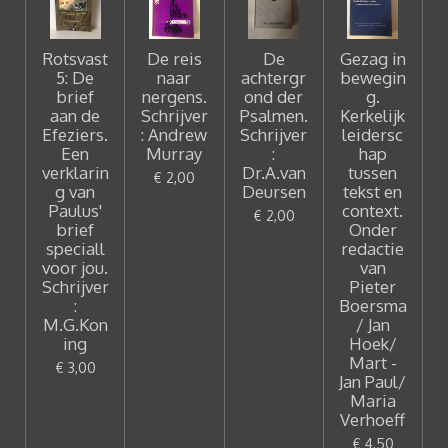
Rotsvast
De reis
De
Gezag in
5: De
naar
achtergr
bewegin
brief
nergens.
ond der
g.
aan de
Schrijver
Psalmen.
Kerkelijk
Efeziers.
: Andrew
Schrijver
leidersc
Een
Murray
:
hap
verklarin
Dr.A.van
tussen
€ 2,00
g van
Deursen
tekst en
Paulus'
context.
€ 2,00
brief
Onder
speciall
redactie
voor jou.
van
Schrijver
Pieter
:
Boersma
M.G.Kon
/ Jan
ing
Hoek/
Mart -
€ 3,00
Jan Paul/
Maria
Verhoeff
€ 4,50