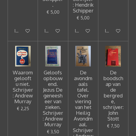
.
: Hendrik
Schipper
€ 5,00
€ 5,00
In winkelwagen
In winkelwagen
In winkelwagen
In winkelwagen
Waarom
Geloofs
De
De
gelooft
opbouw
avondm
boodsch
u niet.
end.
aals
ap van
Schrijver
Jezus De
tafel.
de
: Andrew
geneesh
Over
bergred
Murray
eer van
viering
e,
zieken.
van het
schrijver:
€ 2,25
Schrijver
Heilig
John
: Andrew
Avondm
Stott
Murray
aal.
€ 7,50
Schrijver
€ 3,50
: Andrew