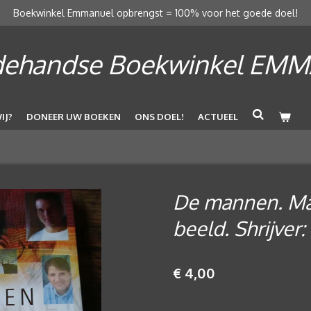
Boekwinkel Emmanuel opbrengst = 100% voor het goede doel!
ehandse Boekwinkel EM
IJ?
DONEER UW BOEKEN
ONS DOEL!
ACTUEEL
De mannen. Ma
beeld. Shrijve
€ 4,00