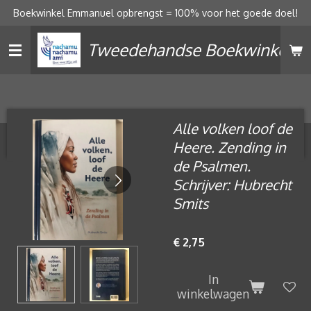
Boekwinkel Emmanuel opbrengst = 100% voor het goede doel!
Ga
direct
Tweedehandse Boekwinkel
naar
de
hoofdinhoud
Alle volken loof de
Heere. Zending in
de Psalmen.
Schrijver: Hubrecht
Smits
€ 2,75
In
winkelwagen