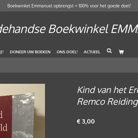
Boekwinkel Emmanuel opbrengst = 100% voor het goede doel!
ehandse Boekwinkel EM
J?
DONEER UW BOEKEN
ONS DOEL!
ACTUEEL
Kind van het Ere
Remco Reiding
€ 3,00