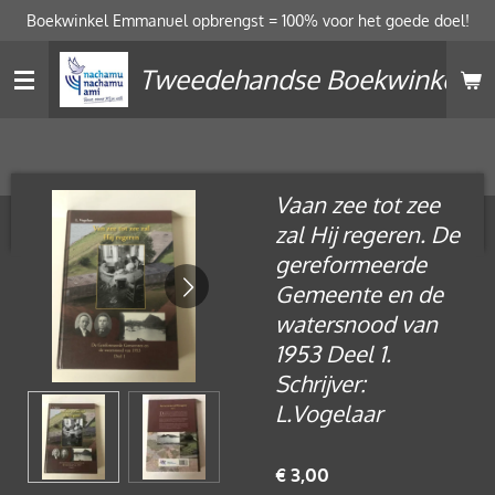
Boekwinkel Emmanuel opbrengst = 100% voor het goede doel!
Ga
direct
Tweedehandse Boekwinkel
naar
de
hoofdinhoud
Vaan zee tot zee
zal Hij regeren. De
gereformeerde
Gemeente en de
watersnood van
1953 Deel 1.
Schrijver:
L.Vogelaar
€ 3,00