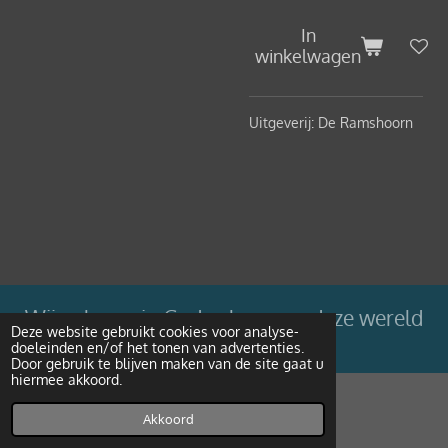
In
winkelwagen
Uitgeverij: De Ramshoorn
Wij geloven in Gods plan voor deze wereld
Deze website gebruikt cookies voor analyse-
doeleinden en/of het tonen van advertenties.
Powered by
JouwWeb
Door gebruik te blijven maken van de site gaat u
hiermee akkoord.
Akkoord