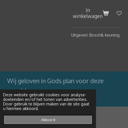
In
winkelwagen
Uitgeveri: Bosch& keuning.
Wij geloven in Gods plan voor deze
wereld
Deze website gebruikt cookies voor analyse-
doeleinden en/of het tonen van advertenties.
Powered by
JouwWeb
Door gebruik te blijven maken van de site gaat
u hiermee akkoord.
Akkoord