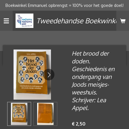
Boekwinkel Emmanuel opbrengst = 100% voor het goede doel!
Ga
direct
Tweedehandse Boekwinkel
naar
de
hoofdinhoud
Het brood der
doden.
Geschiedenis en
ondergang van
Joods meisjes-
weeshuis.
Schrijver: Lea
Appel.
€ 2,50