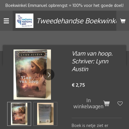
Boekwinkel Emmanuel opbrengst = 100% voor het goede doel!
Ga
direct
Tweedehandse Boekwinkel
naar
de
hoofdinhoud
Vlam van hoop.
Schriver: Lynn
Austin
€ 2,75
In
winkelwagen
Boek is netje ziet er