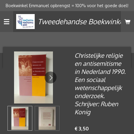
Boekwinkel Emmanuel opbrengst = 100% voor het goede doel!
Ga
direct
Tweedehandse Boekwinkel
naar
de
hoofdinhoud
Christelijke religie
en antisemitisme
in Nederland 1990.
Een sociaal
wetenschappelijk
onderzoek.
Schrijver: Ruben
Konig
€ 3,50