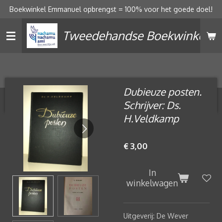
Boekwinkel Emmanuel opbrengst = 100% voor het goede doel!
Ga
direct
Tweedehandse Boekwinkel
naar
de
hoofdinhoud
Dubieuze posten.
Schrijver: Ds.
H.Veldkamp
€ 3,00
In
winkelwagen
Uitgeverij: De Wever