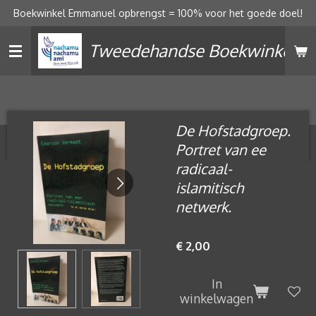
Boekwinkel Emmanuel opbrengst = 100% voor het goede doel!
Ga
direct
Tweedehandse Boekwinkel
naar
de
hoofdinhoud
De Hofstadgroep.
Portret van ee
radicaal-
islamitisch
netwerk.
€ 2,00
In
winkelwagen