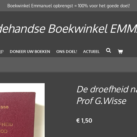
Boekwinkel Emmanuel opbrengst = 100% voor het goede doel!
ehandse Boekwinkel EM
J?
DONEER UW BOEKEN
ONS DOEL!
ACTUEEL
De droefheid na
Prof G.Wisse
€ 1,50