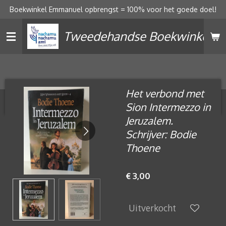
Boekwinkel Emmanuel opbrengst = 100% voor het goede doel!
Ga
direct
Tweedehandse Boekwinkel
naar
de
hoofdinhoud
Het verbond met
Sion Intermezzo in
Jeruzalem.
Schrijver: Bodie
Thoene
€ 3,00
Uitverkocht