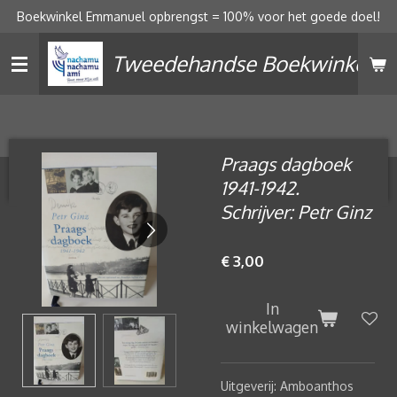
Boekwinkel Emmanuel opbrengst = 100% voor het goede doel!
Ga
direct
Tweedehandse Boekwinkel
naar
de
hoofdinhoud
Praags dagboek
1941-1942.
Schrijver: Petr Ginz
€ 3,00
In
winkelwagen
Uitgeverij: Amboanthos