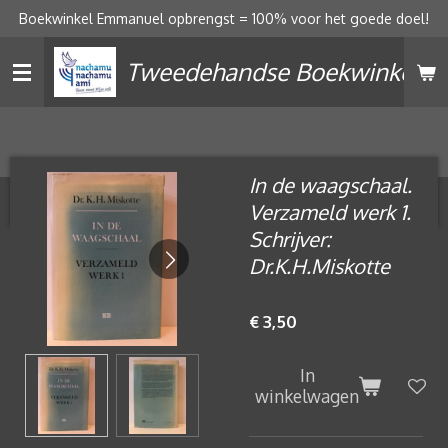
Boekwinkel Emmanuel opbrengst = 100% voor het goede doel!
Ga
direct
Tweedehandse Boekwinkel
naar
de
hoofdinhoud
In de waagschaal.
Verzameld werk 1.
Schrijver:
Dr.K.H.Miskotte
€ 3,50
In
winkelwagen