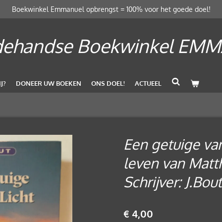
Boekwinkel Emmanuel opbrengst = 100% voor het goede doel!
ehandse Boekwinkel EM
J?
DONEER UW BOEKEN
ONS DOEL!
ACTUEEL
Een getuige van
leven van Matt
Schrijver: J.Bout
€ 4,00