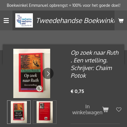
Boekwinkel Emmanuel opbrengst = 100% voor het goede doel!
Ga
direct
Tweedehandse Boekwinkel
naar
de
hoofdinhoud
Op zoek naar Ruth
. Een vrtelling.
Schrijver: Chaim
Potok
€ 0,75
In
winkelwagen