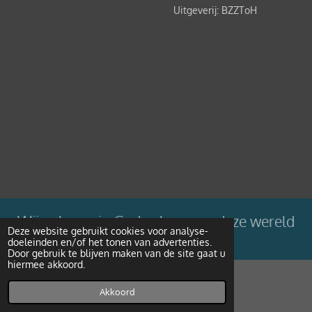
Uitgeverij: BZZToH
Wij geloven in Gods plan voor deze wereld
Deze website gebruikt cookies voor analyse-
doeleinden en/of het tonen van advertenties.
Powered by
JouwWeb
Door gebruik te blijven maken van de site gaat u
hiermee akkoord.
Akkoord