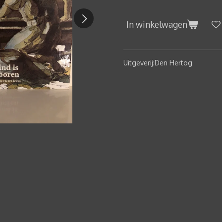
In winkelwagen
Uitgeverij:Den Hertog