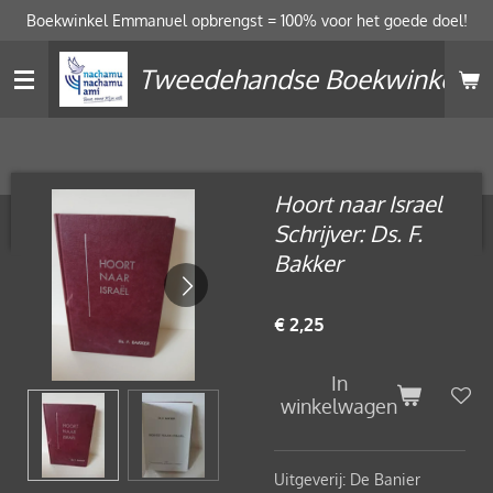
Boekwinkel Emmanuel opbrengst = 100% voor het goede doel!
Ga
direct
Tweedehandse Boekwinkel
naar
de
hoofdinhoud
Hoort naar Israel
Schrijver: Ds. F.
Bakker
€ 2,25
In
winkelwagen
Uitgeverij: De Banier