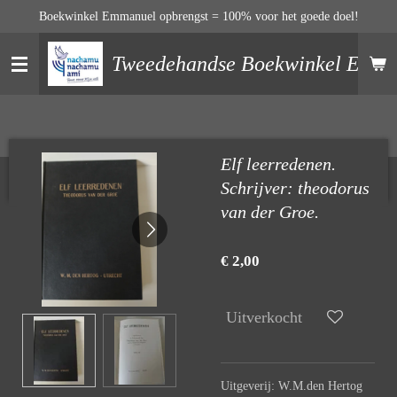
Boekwinkel Emmanuel opbrengst = 100% voor het goede doel!
Ga
direct
naar
Tweedehandse Boekwinkel EM
de
hoofdinhoud
Elf leerredenen.
Schrijver: theodorus
van der Groe.
€ 2,00
Uitverkocht
Uitgeverij: W.M.den Hertog