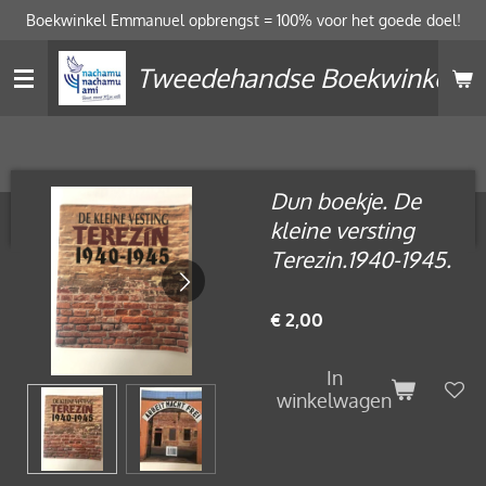
Boekwinkel Emmanuel opbrengst = 100% voor het goede doel!
Ga
direct
Tweedehandse Boekwinkel
naar
de
hoofdinhoud
Dun boekje. De
kleine versting
Terezin.1940-1945.
€ 2,00
In
winkelwagen