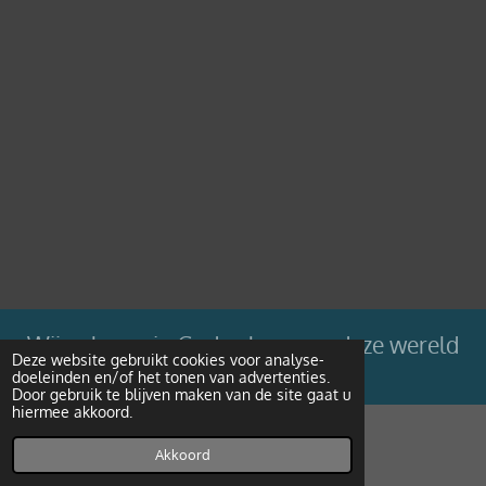
Wij geloven in Gods plan voor deze wereld
Deze website gebruikt cookies voor analyse-
doeleinden en/of het tonen van advertenties.
Powered by
JouwWeb
Door gebruik te blijven maken van de site gaat u
hiermee akkoord.
Akkoord