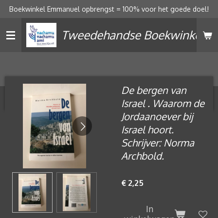
Boekwinkel Emmanuel opbrengst = 100% voor het goede doel!
Ga
direct
Tweedehandse Boekwinkel
naar
de
hoofdinhoud
De bergen van
Israel . Waarom de
Jordaanoever bij
Israel hoort.
Schrijver: Norma
Archbold.
€ 2,25
In