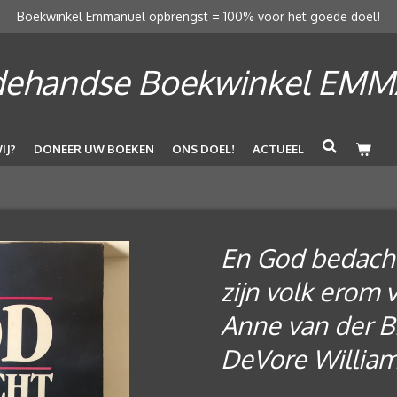
Boekwinkel Emmanuel opbrengst = 100% voor het goede doel!
ehandse Boekwinkel EM
IJ?
DONEER UW BOEKEN
ONS DOEL!
ACTUEEL
En God bedacht 
zijn volk erom v
Anne van der B
DeVore William