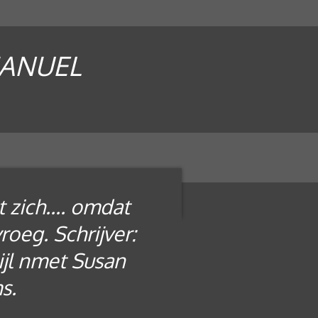
MANUEL
zich.... omdat
roeg. Schrijver:
ijl nmet Susan
s.