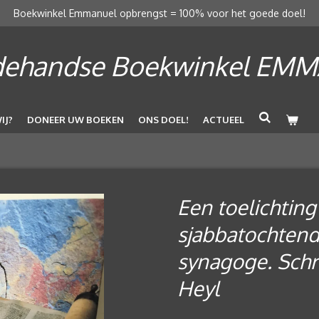
Boekwinkel Emmanuel opbrengst = 100% voor het goede doel!
ehandse Boekwinkel EM
IJ?
DONEER UW BOEKEN
ONS DOEL!
ACTUEEL
Een toelichting
sjabbatochtend
synagoge. Schr
Heyl