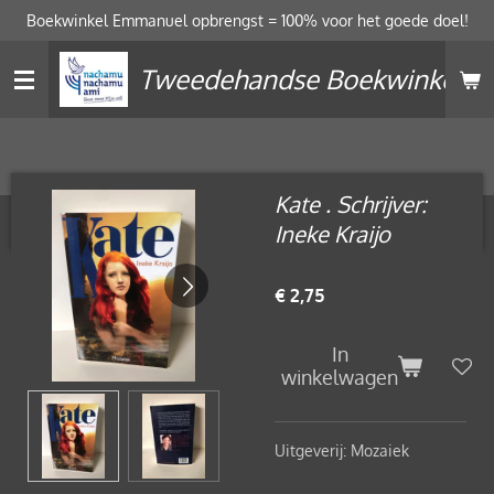
Boekwinkel Emmanuel opbrengst = 100% voor het goede doel!
Ga
direct
Tweedehandse Boekwinkel
naar
de
hoofdinhoud
Kate . Schrijver:
Ineke Kraijo
€ 2,75
In
winkelwagen
Uitgeverij: Mozaiek