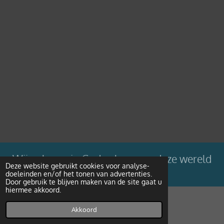
Wij geloven in Gods plan voor deze wereld
Deze website gebruikt cookies voor analyse-
doeleinden en/of het tonen van advertenties.
Powered by
JouwWeb
Door gebruik te blijven maken van de site gaat u
hiermee akkoord.
Akkoord