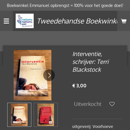
Boekwinkel Emmanuel opbrengst = 100% voor het goede doel!
Ga
direct
Tweedehandse Boekwinkel
naar
de
hoofdinhoud
Interventie,
schrijver: Terri
Blackstock
€ 3,00
Uitverkocht
uitgeverij: Voorhoeve