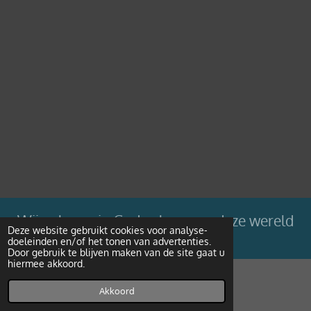
Wij geloven in Gods plan voor deze wereld
Deze website gebruikt cookies voor analyse-
doeleinden en/of het tonen van advertenties.
Powered by
JouwWeb
Door gebruik te blijven maken van de site gaat u
hiermee akkoord.
Akkoord