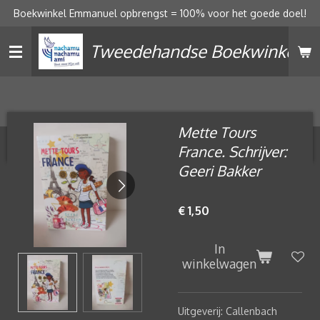
Boekwinkel Emmanuel opbrengst = 100% voor het goede doel!
Ga
direct
Tweedehandse Boekwinkel
naar
de
hoofdinhoud
Mette Tours
France. Schrijver:
Geeri Bakker
€ 1,50
In
winkelwagen
Uitgeverij: Callenbach