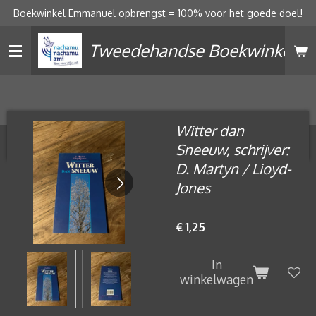
Boekwinkel Emmanuel opbrengst = 100% voor het goede doel!
Ga
direct
Tweedehandse Boekwinkel
naar
de
hoofdinhoud
Witter dan
Sneeuw, schrijver:
D. Martyn / Lioyd-
Jones
€ 1,25
In
winkelwagen