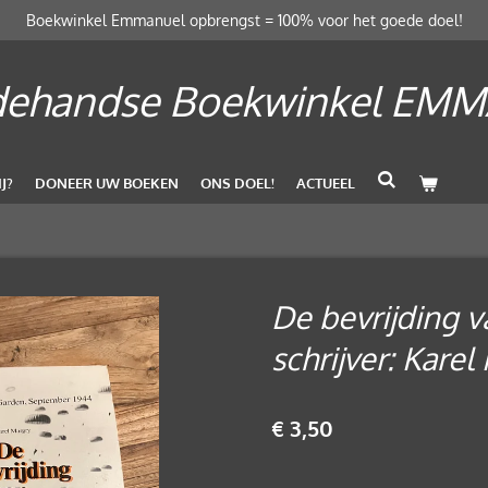
Boekwinkel Emmanuel opbrengst = 100% voor het goede doel!
ehandse Boekwinkel EM
J?
DONEER UW BOEKEN
ONS DOEL!
ACTUEEL
De bevrijding 
schrijver: Karel
€ 3,50