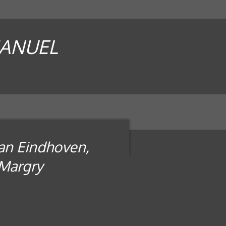
MANUEL
van Eindhoven,
 Margry