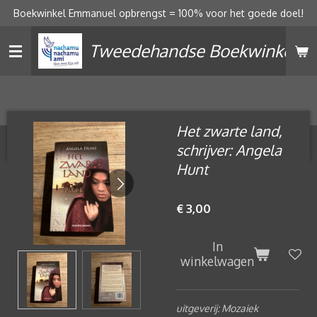
Boekwinkel Emmanuel opbrengst = 100% voor het goede doel!
Ga
direct
Tweedehandse Boekwinkel
naar
de
hoofdinhoud
Het zwarte land,
schrijver: Angela
Hunt
€ 3,00
In
winkelwagen
uitgeverij: Mozaiek