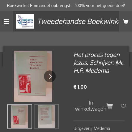
Boekwinkel Emmanuel opbrengst = 100% voor het goede doel!
Ga
direct
Tweedehandse Boekwinkel
naar
de
hoofdinhoud
Het proces tegen
Jezus. Schrijver: Mr.
H.P. Medema
€ 1,00
In
winkelwagen
Uitgeverij: Medema