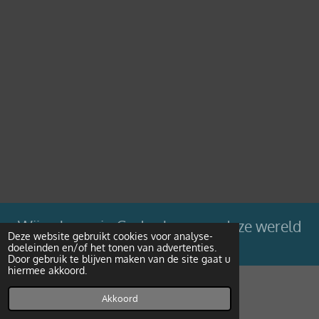
Wij geloven in Gods plan voor deze wereld
Deze website gebruikt cookies voor analyse-
doeleinden en/of het tonen van advertenties.
Powered by
JouwWeb
Door gebruik te blijven maken van de site gaat u
hiermee akkoord.
Akkoord