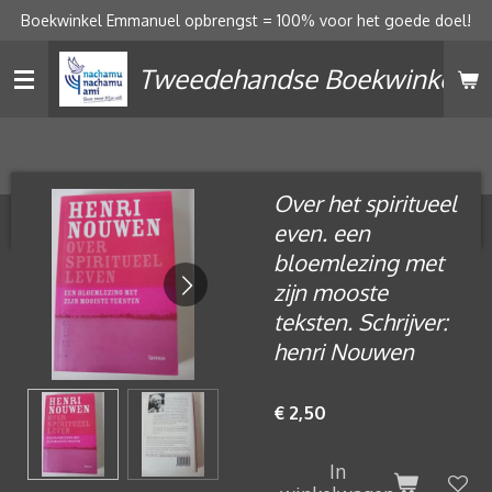
Boekwinkel Emmanuel opbrengst = 100% voor het goede doel!
Ga
direct
Tweedehandse Boekwinkel
naar
de
hoofdinhoud
Over het spiritueel
even. een
bloemlezing met
zijn mooste
teksten. Schrijver:
henri Nouwen
€ 2,50
In