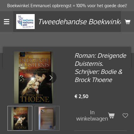
Boekwinkel Emmanuel opbrengst = 100% voor het goede doel!
Ga
direct
Tweedehandse Boekwinkel
naar
de
hoofdinhoud
Roman: Dreigende
Duisternis.
Schrijver: Bodie &
Brock Thoene
€ 2,50
In
winkelwagen