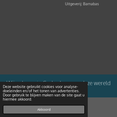
Uitgeverij: Barnabas
Wij geloven in Gods plan voor deze wereld
Deze website gebruikt cookies voor analyse-
doeleinden en/of het tonen van advertenties.
Powered by
JouwWeb
Door gebruik te blijven maken van de site gaat u
hiermee akkoord.
Akkoord