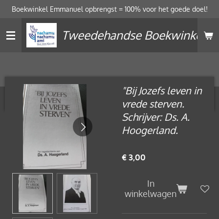
Boekwinkel Emmanuel opbrengst = 100% voor het goede doel!
Ga
direct
Tweedehandse Boekwinkel
naar
de
hoofdinhoud
"Bij Jozefs leven in
vrede sterven.
Schrijver: Ds. A.
Hoogerland.
€ 3,00
In
winkelwagen