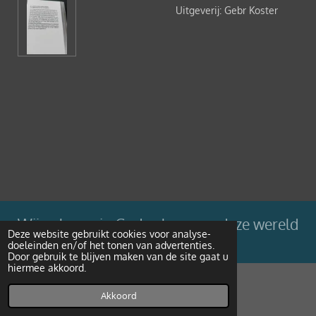
Uitgeverij: Gebr Koster
Wij geloven in Gods plan voor deze wereld
Deze website gebruikt cookies voor analyse-
doeleinden en/of het tonen van advertenties.
Powered by
JouwWeb
Door gebruik te blijven maken van de site gaat u
hiermee akkoord.
Akkoord