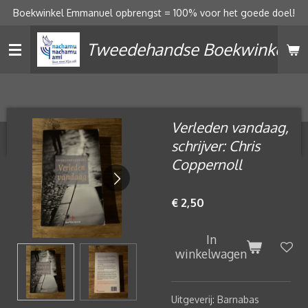
Boekwinkel Emmanuel opbrengst = 100% voor het goede doel!
Ga
direct
Tweedehandse Boekwinkel
naar
de
hoofdinhoud
Verleden vandaag,
schrijver: Chris
Coppernoll
€ 2,50
In
winkelwagen
Uitgeverij: Barnabas