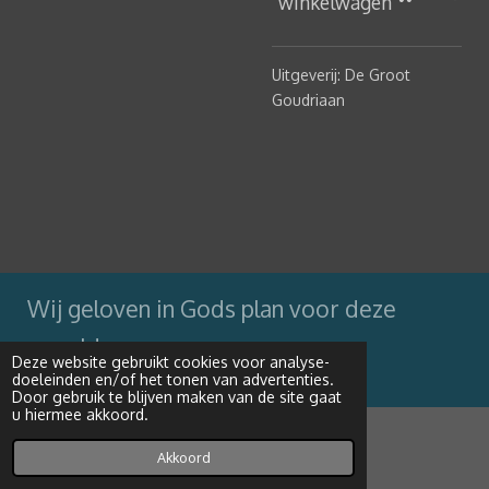
winkelwagen
Uitgeverij: De Groot
Goudriaan
Wij geloven in Gods plan voor deze
wereld
Deze website gebruikt cookies voor analyse-
doeleinden en/of het tonen van advertenties.
Powered by
JouwWeb
Door gebruik te blijven maken van de site gaat
u hiermee akkoord.
Akkoord