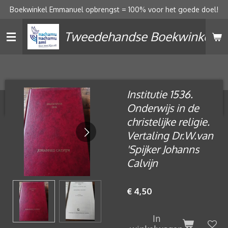
Boekwinkel Emmanuel opbrengst = 100% voor het goede doel!
Ga
direct
Tweedehandse Boekwinkel
naar
de
hoofdinhoud
Institutie 1536.
Onderwijs in de
christelijke religie.
Vertaling Dr.W.van
'Spijker Johanns
Calvijn
€ 4,50
In