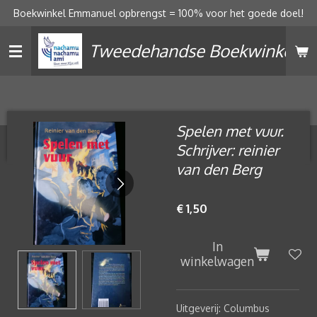
Boekwinkel Emmanuel opbrengst = 100% voor het goede doel!
Ga
direct
Tweedehandse Boekwinkel
naar
de
hoofdinhoud
Spelen met vuur.
Schrijver: reinier
van den Berg
€ 1,50
In
winkelwagen
Uitgeverij: Columbus