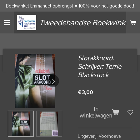
Boekwinkel Emmanuel opbrengst = 100% voor het goede doel!
Ga
direct
Tweedehandse Boekwinkel
naar
de
hoofdinhoud
Slotakkoord.
Schrijver: Terrie
Blackstock
€ 3,00
In
winkelwagen
Uitgeverij: Voorhoeve