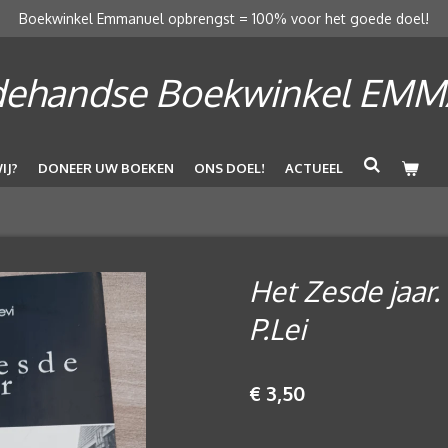
Boekwinkel Emmanuel opbrengst = 100% voor het goede doel!
ehandse Boekwinkel EM
IJ?
DONEER UW BOEKEN
ONS DOEL!
ACTUEEL
Het Zesde jaar.
P.Lei
€ 3,50