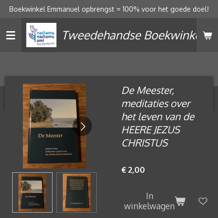
Boekwinkel Emmanuel opbrengst = 100% voor het goede doel!
Ga
direct
Tweedehandse Boekwinkel
naar
de
hoofdinhoud
De Meester,
meditaties over
het leven van de
HEERE JEZUS
CHRISTUS
€ 2,00
In
winkelwagen