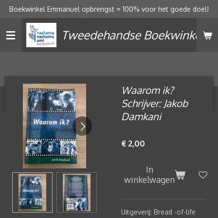
Boekwinkel Emmanuel opbrengst = 100% voor het goede doel!
Ga
direct
Tweedehandse Boekwinkel
naar
de
hoofdinhoud
Waarom ik?
Schrijver: Jakob
Damkani
€ 2,00
In
winkelwagen
Uitgeverij: Bread -of-life