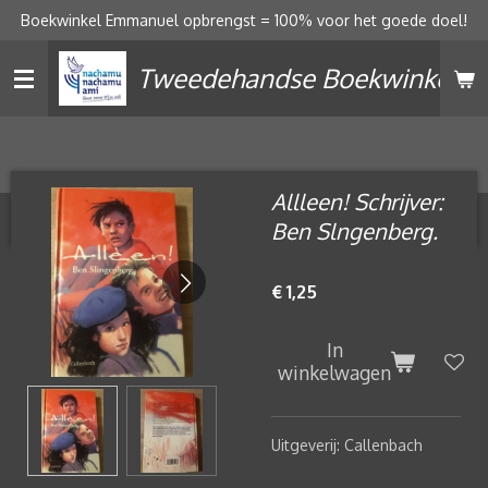
Boekwinkel Emmanuel opbrengst = 100% voor het goede doel!
Ga
direct
Tweedehandse Boekwinkel
naar
de
hoofdinhoud
Allleen! Schrijver:
Ben Slngenberg.
€ 1,25
In
winkelwagen
Uitgeverij: Callenbach