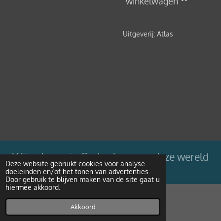
winkelwagen
Uitgeverij: Atlas
Wij geloven in Gods plan voor deze wereld
Deze website gebruikt cookies voor analyse-
doeleinden en/of het tonen van advertenties.
Powered by
JouwWeb
Door gebruik te blijven maken van de site gaat u
hiermee akkoord.
Akkoord