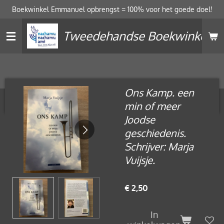
Boekwinkel Emmanuel opbrengst = 100% voor het goede doel!
Ga
direct
Tweedehandse Boekwinkel
naar
de
hoofdinhoud
Ons Kamp. een
min of meer
Joodse
geschiedenis.
Schrijver: Marja
Vuijsje.
€ 2,50
In