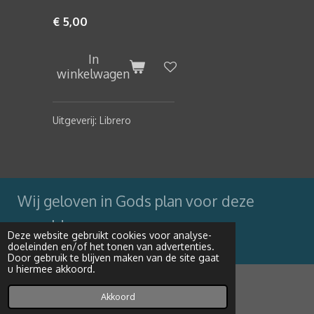
€ 5,00
In
winkelwagen
Uitgeverij: Librero
Wij geloven in Gods plan voor deze
wereld
Deze website gebruikt cookies voor analyse-
doeleinden en/of het tonen van advertenties.
Powered by
JouwWeb
Door gebruik te blijven maken van de site gaat
u hiermee akkoord.
Akkoord