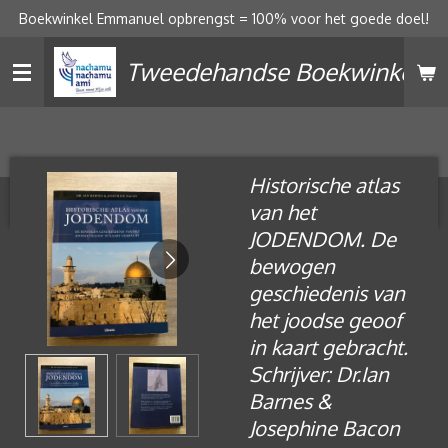
Boekwinkel Emmanuel opbrengst = 100% voor het goede doel!
Ga
direct
Tweedehandse Boekwinkel
naar
de
hoofdinhoud
Historische atlas
van het
JODENDOM. De
bewogen
geschiedenis van
het joodse geoof
in kaart gebracht.
Schrijver: Dr.Ian
Barnes &
Josephine Bacon