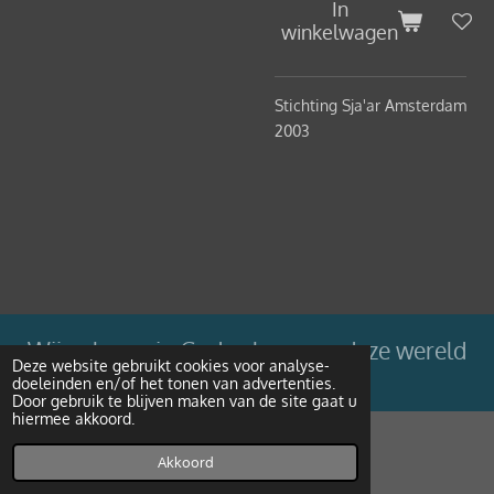
In
winkelwagen
Stichting Sja'ar Amsterdam
2003
Wij geloven in Gods plan voor deze wereld
Deze website gebruikt cookies voor analyse-
doeleinden en/of het tonen van advertenties.
Powered by
JouwWeb
Door gebruik te blijven maken van de site gaat u
hiermee akkoord.
Akkoord