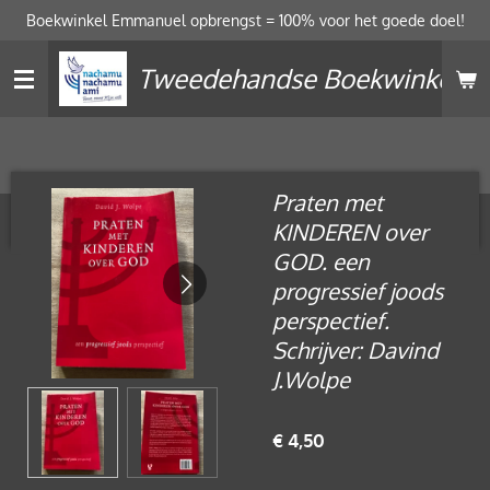
Boekwinkel Emmanuel opbrengst = 100% voor het goede doel!
Ga
direct
Tweedehandse Boekwinkel
naar
de
hoofdinhoud
Praten met
KINDEREN over
GOD. een
progressief joods
perspectief.
Schrijver: Davind
J.Wolpe
€ 4,50